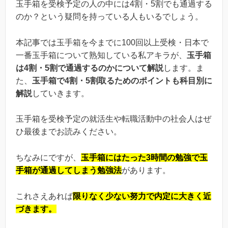
玉手箱を受検予定の人の中には4割・5割でも通過する
のか？という疑問を持っている人もいるでしょう。
本記事では玉手箱を今までに100回以上受検・日本で
一番玉手箱について熟知している私アキラが、
玉手箱
は4割・5割で通過するのかについて解説
します。ま
た、
玉手箱で4割・5割取るためのポイントも科目別に
解説
していきます。
玉手箱を受検予定の就活生や転職活動中の社会人はぜ
ひ最後までお読みください。
ちなみにですが、
玉手箱にはたった3時間の勉強で玉
手箱が通過してしまう勉強法
があります。
これさえあれば
限りなく少ない努力で内定に大きく近
づきます。