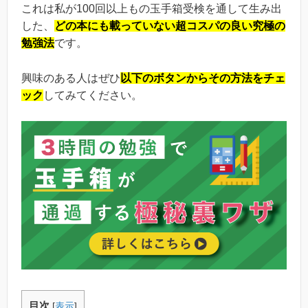
これは私が100回以上もの玉手箱受検を通して生み出
した、
どの本にも載っていない超コスパの良い究極の
勉強法
です。
興味のある人はぜひ
以下のボタンからその方法をチェ
ック
してみてください。
目次
[
表示
]